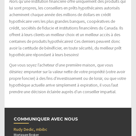
Alors qu’une institution financière offre uniquement des produits qui
lui sont propres, les conseillers en prêts hypothécaires autorisés
acheminent chaque année des millions de dollars en crédit
hypothécaire vers les plus grandes banques, coopératives de
crédit, sociétés de fiducie et institutions financières du Canada. Ils
offrent à leurs clients un meilleur choix et un meilleur accès à des
centaines de produits hypothécaires! Ces derniers peuvent donc
avoir la certitude de bénéficier, en toute sécurité, du meilleur prêt
hypothécaire répondant à leurs besoins!
Que vous soyez l’acheteur d’une première maison, que vous
désiriez emprunter sur la valeur nette de votre propriété (votre avoir
propre foncier) à des fins d’investissement ou de loisir, ou que votre
hypothèque actuelle arrive simplement à expiration, il vous faut
prendre une décision éclairée auprès d’un conseiller impartial.
COMMUNIQUER AVEC NOUS
Rudy Dedic, mbibc
Mortgage Broker