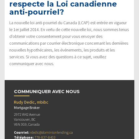
respecte la Loi canadienne
anti-pourriel?
La nouvelle loi anti-pourriel du Canada (LCAP) est entrée en vigueur
le 1er juillet 2014. En vertu de cette nouvelle loi, nous sommes tenus
d’obtenir votre consentement pour vous envoyer des
communications par courrier électronique concernant les dernières
nouvelles hypothécaires, les événements, les produits et les
services. Si vous avez des questions à ce sujet, veuillez
communiquer avec nous.
COMMUNIQUER AVEC NOUS
Rudy Dedic, mbibc
Mortgage Broker
2972 W42 Avenue
Vancouver, BC
V6N 3G9, Canada
Courriel:
rdedic@dominionlending.ca
Téléphone:
778-837-8403