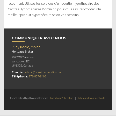
retournent. Utilisez les services d’un courtier hypothécaire des
Centres Hypothécaires Dominion pour vous assurer d’obtenir le
meilleur produit hypothécaire selon vos besoins!
COMMUNIQUER AVEC NOUS
Rudy Dedic, mbibc
Mortgage Broker
2972 W42 Avenue
Vancouver, BC
V6N 3G9, Canada
Courriel:
rdedic@dominionlending.ca
Téléphone:
778-837-8403
© 2026 Centres Hypothécaires Dominion
Conditions d’utilisation
|
Politique de confidentialité