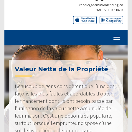
rdedic@dominionlending.ca
Tel:
778-837-8403
Valeur Nette de la Propriété
Beaucoup de gens considèrent que l’une des
façons les plus faciles et abordables d’obtenir
le financement dont ils ont besoin passe par
l’utilisation de la valeur nette accumulée de
leur maison. C’est une option très populaire,
surtout lorsque l’emprunteur dispose d’une
solide hypothèque de premier rang.